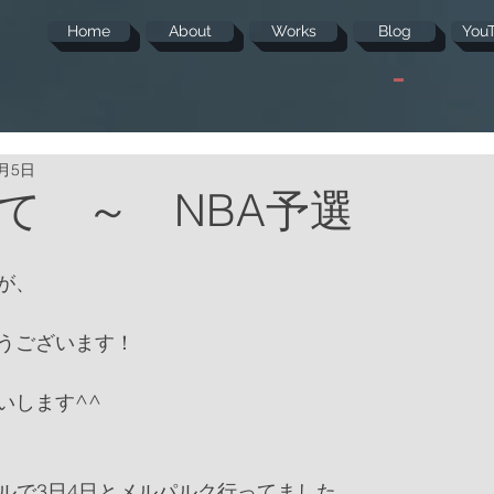
Home
About
Works
Blog
You
1月5日
て ～ NBA予選
が、
うございます！
いします^^
ールで3日4日とメルパルク行ってました。