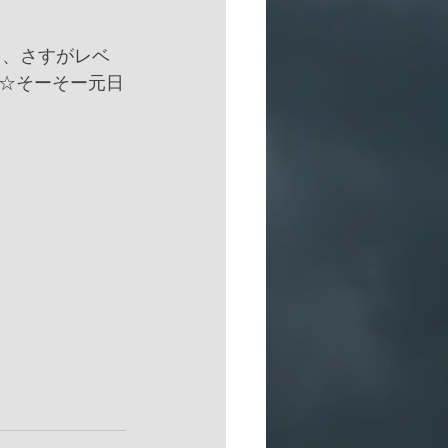
☆そーそー元日