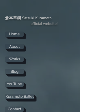
倉本幸樹
Satsuki Kuramoto
official website!
Home
About
Works
Blog
YouTube
Kuramoto Ballet
Contact