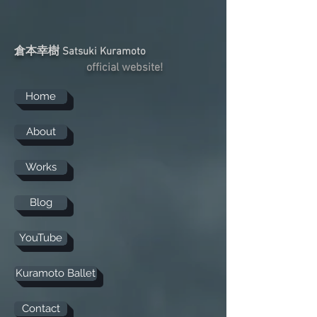
倉本幸樹
Satsuki Kuramoto
official website!
Home
About
Works
Blog
YouTube
Kuramoto Ballet
Contact