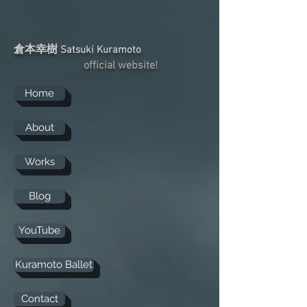
倉本幸樹
Satsuki Kuramoto
official website!
Home
About
Works
Blog
YouTube
Kuramoto Ballet
Contact