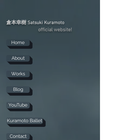
倉本幸樹
Satsuki Kuramoto
official website!
Home
About
Works
Blog
YouTube
Kuramoto Ballet
Contact