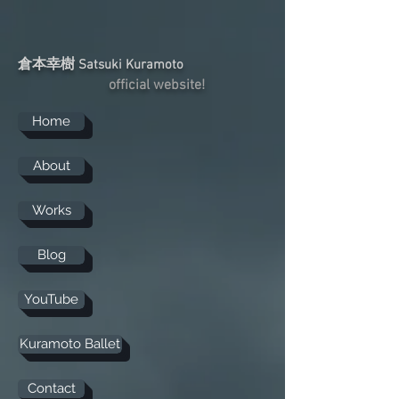
倉本幸樹
Satsuki Kuramoto
official website!
Home
About
Works
Blog
YouTube
Kuramoto Ballet
Contact