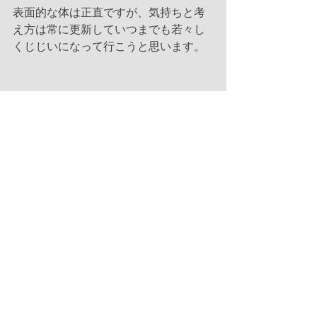
表面的な体は正直ですが、気持ちと考
え方は常に更新していつまでも若々し
くじじいになって行こうと思います。
Satsuki
倉本バレエでの
すべて表示
最新記事