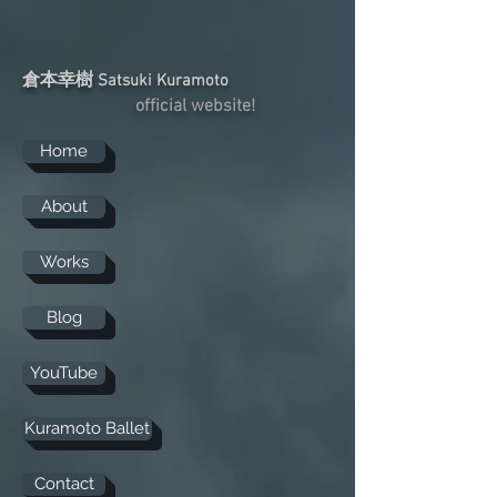
倉本幸樹
Satsuki Kuramoto
official website!
Home
About
Works
Blog
YouTube
Kuramoto Ballet
Contact