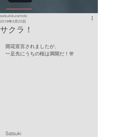
satsukikuramoto
2019年3月22日
サクラ！
開花宣言されましたが、
一足先にうちの桜は満開だ！🌸
Satsuki