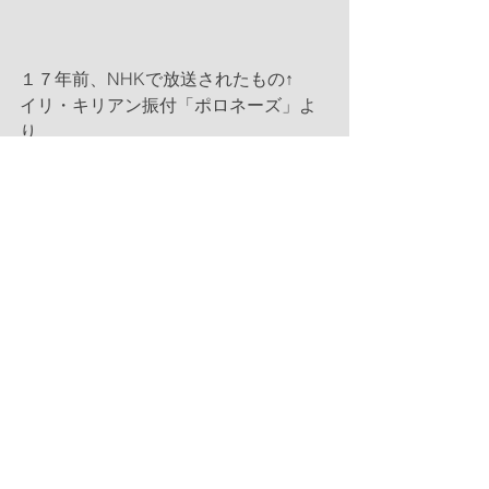
１７年前、NHKで放送されたもの↑ 　
イリ・キリアン振付「ポロネーズ」よ
り
バレエ(コンテ要素あり)ですが、このシ
ーン舞台の前っつらで全員で全力歌っ
てます！
Satsuki
コンクール
その他