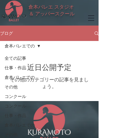
​倉本バレエ スタジオ
＆ アッパースクール
ブログ
倉本バレエでの
全ての記事
近日公開予定
仕事・作品
倉本バレエでの
その他のカテゴリーの記事を見まし
ょう。
その他
コンクール
コンクール
仕事・作品
倉本バレエでの
その他